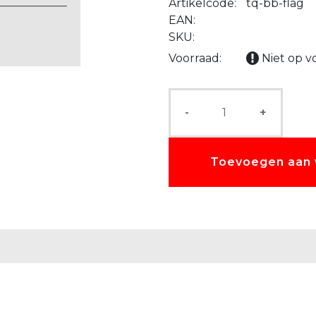
Artikelcode:
tq-bb-flag
EAN:
SKU:
Voorraad:
Niet op v
-
+
Toevoegen aan