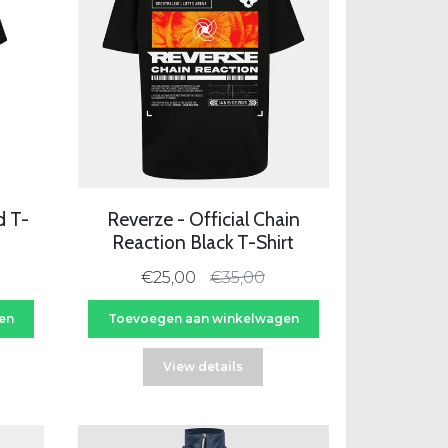
d T-
Reverze - Official Chain
Reaction Black T-Shirt
€25,00
€35,00
en
Toevoegen aan winkelwagen
View details