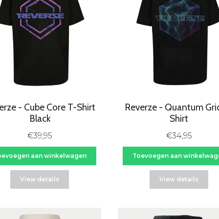
erze - Cube Core T-Shirt
Reverze - Quantum Gri
Black
Shirt
€39,95
€34,95
oevoegen aan winkelwagen
Toevoegen aan winkelwag
View details
View details