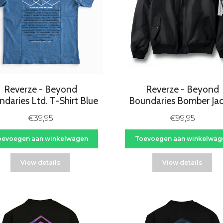
Reverze - Beyond
Reverze - Beyond
daries Ltd. T-Shirt Blue
Boundaries Bomber Jac
€39,95
€99,95
oevoegen aan winkelwagen
Toevoegen aan winkelwag
View details
View details