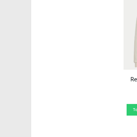
-
Re
T