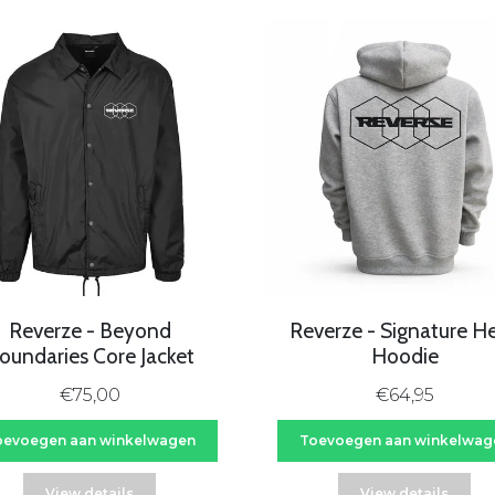
Reverze - Beyond
Reverze - Signature H
oundaries Core Jacket
Hoodie
€75,00
€64,95
oevoegen aan winkelwagen
Toevoegen aan winkelwag
View details
View details