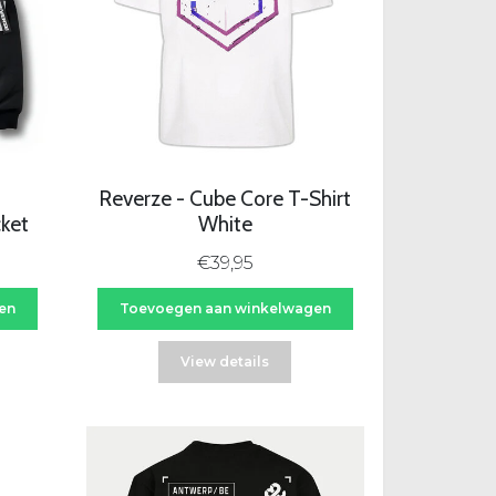
Reverze - Cube Core T-Shirt
ket
White
€39,95
en
Toevoegen aan winkelwagen
View details
-29%