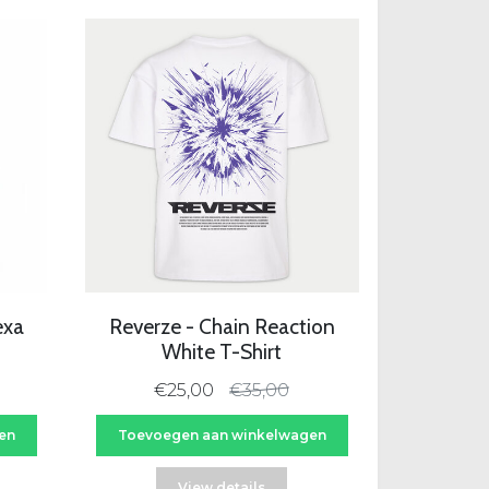
-29%
exa
Reverze - Chain Reaction
White T-Shirt
€25,00
€35,00
en
Toevoegen aan winkelwagen
View details