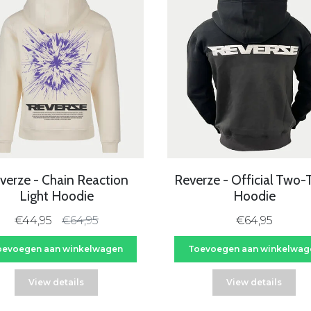
31%
verze - Chain Reaction
Reverze - Official Two-
Light Hoodie
Hoodie
€44,95
€64,95
€64,95
oevoegen aan winkelwagen
Toevoegen aan winkelwag
View details
View details