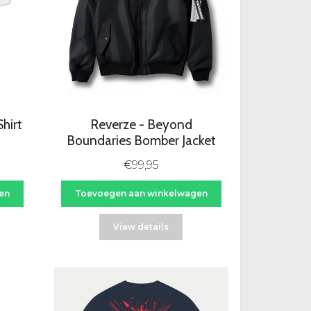
hirt
Reverze - Beyond
Boundaries Bomber Jacket
€99,95
en
Toevoegen aan winkelwagen
View details
-29%