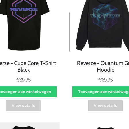
erze - Cube Core T-Shirt
Reverze - Quantum Gr
Black
Hoodie
€39,95
€69,95
oevoegen aan winkelwagen
Toevoegen aan winkelwag
View details
View details