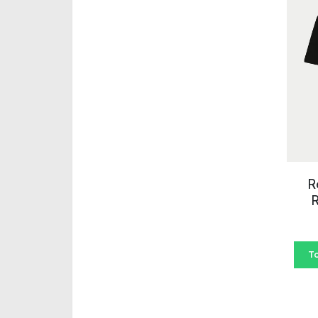
-
R
R
T