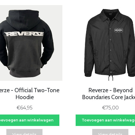
erze - Official Two-Tone
Reverze - Beyond
Hoodie
Boundaries Core Jack
€64,95
€75,00
oevoegen aan winkelwagen
Toevoegen aan winkelwag
View details
View details