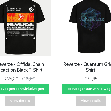
29%
everze - Official Chain
Reverze - Quantum Gri
eaction Black T-Shirt
Shirt
€25,00
€35,00
€34,95
oevoegen aan winkelwagen
Toevoegen aan winkelwag
View details
View details