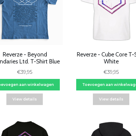
Reverze - Beyond
Reverze - Cube Core T-S
daries Ltd. T-Shirt Blue
White
€39,95
€39,95
oevoegen aan winkelwagen
Toevoegen aan winkelwag
View details
View details