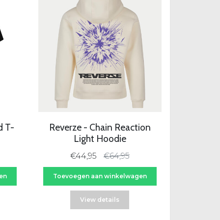
-31%
d T-
Reverze - Chain Reaction
Light Hoodie
€44,95
€64,95
en
Toevoegen aan winkelwagen
View details