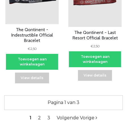
The Qontinent -
The Qontinent - Last
Indestructible Official
Resort Official Bracelet
Bracelet
€2,50
€2,50
Toevoegen aan
Toevoegen aan
winkelwagen
winkelwagen
View details
View details
Pagina 1 van 3
1
2
3
Volgende Vorige