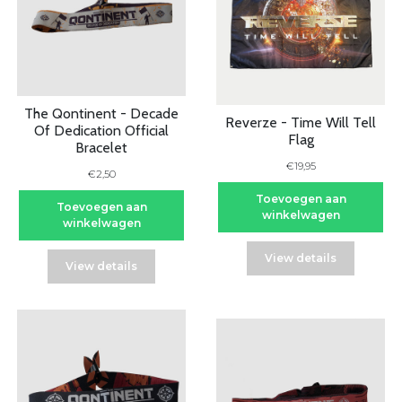
The Qontinent - Decade
Reverze - Time Will Tell
Of Dedication Official
Flag
Bracelet
€19,95
€2,50
Toevoegen aan
Toevoegen aan
winkelwagen
winkelwagen
View details
View details