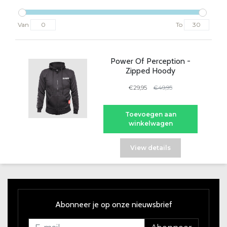
Van
To
Power Of Perception -
-40%
Zipped Hoody
€29,95
€49,95
Toevoegen aan
winkelwagen
View details
Abonneer je op onze nieuwsbrief