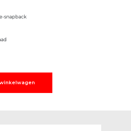
e-snapback
aad
 winkelwagen